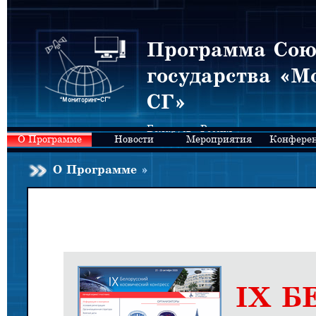
Программа Сою
государства «М
СГ»
Беларусь - Россия
О Программе
Новости
Мероприятия
Конфере
О Программе
»
IX Б