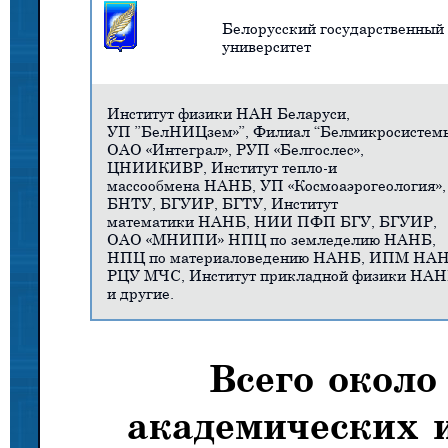
Белорусский государственный
университет
Институт физики НАН Беларуси,
УП ”БелНИЦзем»”, Филиал “Белмикросистем
ОАО «Интеграл», РУП «Белгослес»,
ЦНИИКИВР, Институт тепло-и
массообмена НАНБ, УП «Космоаэрогеология»,
БНТУ, БГУИР, БГТУ, Институт
математики НАНБ, НИИ ПФП БГУ, БГУИР,
ОАО «МНИПИ» НПЦ по земледелию НАНБ,
НПЦ по материаловедению НАНБ, ИПМ НАН
РЦУ МЧС, Институт прикладной физики НА
и другие.
Всего около
академических 